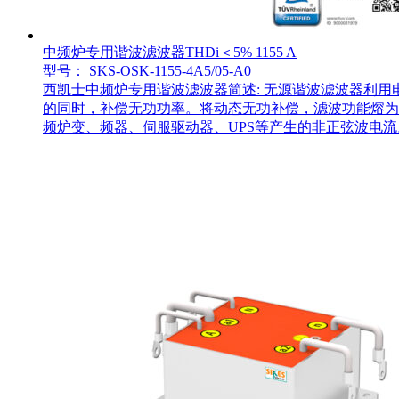
中频炉专用谐波滤波器THDi＜5% 1155 A
型号： SKS-OSK-1155-4A5/05-A0
西凯士中频炉专用谐波滤波器简述: 无源谐波滤波器利
的同时，补偿无功功率。将动态无功补偿，滤波功能熔为
频炉变、频器、伺服驱动器、UPS等产生的非正弦波电流