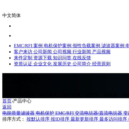
中文简体
EMC/RFI 案例
电机保护案例
假性负载案例
滤波器案例
客户来访
公司新闻
公司视频
行业新闻
产品视频
来件定制
资源下载
知识问答
在线反馈
资质认证
企业文化
发展历史
公司简介
经营原则
产品中心
变压器、电抗器、制动单元、假性负载、滤波器、电阻器、能
首页
›
产品中心
返回
电能质量滤波器
电机保护
EMC/RFI
交流电抗器/直流电抗器
变
排序方式：
按默认排序
按ID排序
最新更新排序
最多访问排序