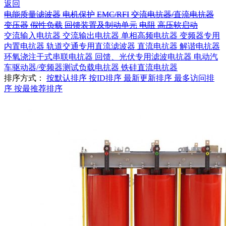
返回
电能质量滤波器
电机保护
EMC/RFI
交流电抗器/直流电抗器
变压器
假性负载
回馈装置及制动单元
电阻
高压软启动
交流输入电抗器
交流输出电抗器
单相高频电抗器
变频器专用
内置电抗器
轨道交通专用直流滤波器
直流电抗器
解谐电抗器
环氧浇注干式串联电抗器
回馈、光伏专用滤波电抗器
电动汽
车驱动器/变频器测试负载电抗器
铁硅直流电抗器
排序方式：
按默认排序
按ID排序
最新更新排序
最多访问排
序
按最推荐排序