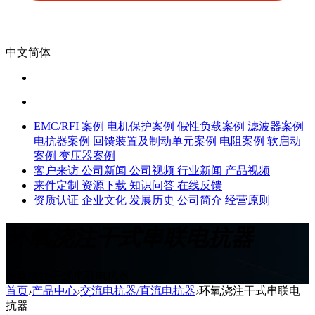
中文简体
EMC/RFI 案例
电机保护案例
假性负载案例
滤波器案例
电抗器案例
回馈装置及制动单元案例
电阻案例
软启动
案例
变压器案例
客户来访
公司新闻
公司视频
行业新闻
产品视频
来件定制
资源下载
知识问答
在线反馈
资质认证
企业文化
发展历史
公司简介
经营原则
环氧浇注干式串联电抗器
环氧浇注干式串联电抗器
首页
›
产品中心
›
交流电抗器/直流电抗器
›
环氧浇注干式串联电
抗器