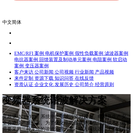
中文简体
EMC/RFI 案例
电机保护案例
假性负载案例
滤波器案例
电抗器案例
回馈装置及制动单元案例
电阻案例
软启动
案例
变压器案例
客户来访
公司新闻
公司视频
行业新闻
产品视频
来件定制
资源下载
知识问答
在线反馈
资质认证
企业文化
发展历史
公司简介
经营原则
变频器系统谐波解决方案
变频驱动（VFD）系统中的谐波污染对设备、电网及生产安
全会造成严重危害。为了优化电能质量并降低综合成本，通常
需要采用三种主流的谐波治理方案：输入电抗器、无源滤波器