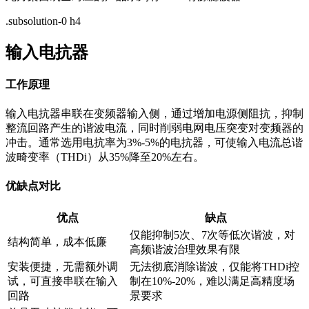
.subsolution-0 h4
输入电抗器
工作原理
输入电抗器串联在变频器输入侧，通过增加电源侧阻抗，抑制
整流回路产生的谐波电流，同时削弱电网电压突变对变频器的
冲击。通常选用电抗率为3%-5%的电抗器，可使输入电流总谐
波畸变率（THDi）从35%降至20%左右。
优缺点对比
优点
缺点
仅能抑制5次、7次等低次谐波，对
结构简单，成本低廉
高频谐波治理效果有限
安装便捷，无需额外调
无法彻底消除谐波，仅能将THDi控
试，可直接串联在输入
制在10%-20%，难以满足高精度场
回路
景要求