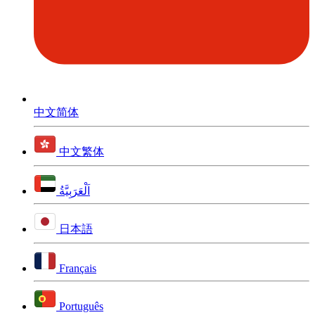
中文简体
中文繁体
اَلْعَرَبِيَّةُ
日本語
Français
Português