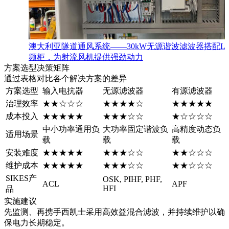
澳大利亚隧道通风系统——30kW无源谐波滤波器搭配Len
频柜，为射流风机提供强劲动力
方案选型决策矩阵
通过表格对比各个解决方案的差异
方案选型
输入电抗器
无源滤波器
有源滤波器
治理效率
★★☆☆☆
★★★★☆
★★★★★
成本投入
★★★★★
★★★☆☆
★☆☆☆☆
中小功率通用负
大功率固定谐波负
高精度动态负
适用场景
载
载
载
安装难度
★★★★★
★★★☆☆
★★☆☆☆
维护成本
★★★★★
★★★☆☆
★★☆☆☆
SIKES产
OSK, PIHF, PHF,
ACL
APF
HFI
品
实施建议
先监测、再携手西凯士采用高效益混合滤波，并持续维护以确
保电力长期稳定。