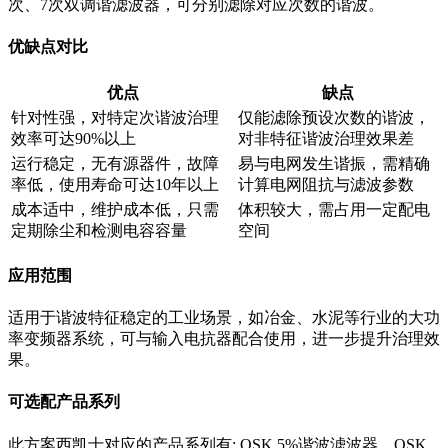
次、7次双调谐滤波器，可分别滤除对应次数的谐波。
优缺点对比
优点
缺点
针对性强，对特定次谐波治理
仅能滤除预设次数的谐波，
效率可达90%以上
对非特征谐波治理效果差
运行稳定，无有源器件，故障
易与电网发生谐振，需精确
率低，使用寿命可达10年以上
计算电网阻抗与滤波参数
成本适中，维护成本低，只需
体积较大，需占用一定配电
定期除尘和检测电容容量
空间
应用范围
适用于谐波特征稳定的工业场景，如冶金、水泥等行业的大功
率变频器系统，可与输入电抗器配合使用，进一步提升治理效
果。
可选配产品系列
此方案西凯士对应的产品系列有: OSK 5%谐波滤波器，OSK