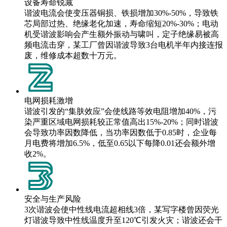
设备寿命锐减
谐波电流会使变压器铜损、铁损增加30%-50%，导致铁
芯局部过热、绝缘老化加速，寿命缩短20%-30%；电动
机受谐波影响会产生额外振动与啸叫，定子绝缘易被高
频电流击穿，某工厂曾因谐波导致3台电机半年内接连报
废，维修成本超数十万元。
电网损耗激增
谐波引发的“集肤效应”会使线路等效电阻增加40%，污
染严重区域电网损耗较正常值高出15%-20%；同时谐波
会导致功率因数降低，当功率因数低于0.85时，企业每
月电费将增加6.5%，低至0.65以下每降0.01还会额外增
收2%。
安全与生产风险
3次谐波会使中性线电流超相线3倍，某写字楼曾因荧光
灯谐波导致中性线温度升至120℃引发火灾；谐波还会干