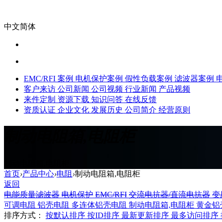
中文简体
EMC/RFI 案例
电机保护案例
假性负载案例
滤波器案例
客户来访
公司新闻
公司视频
行业新闻
产品视频
来件定制
资源下载
知识问答
在线反馈
资质认证
企业文化
发展历史
公司简介
经营原则
制动电阻箱,电阻柜
制动电阻箱,电阻柜
首页
›
产品中心
›
电阻
›
制动电阻箱,电阻柜
返回
电能质量滤波器
电机保护
EMC/RFI
交流电抗器/直流电抗器
变
可调电阻
铝壳电阻
多连体铝壳电阻
制动电阻箱,电阻柜
黄金铝
排序方式：
按默认排序
按ID排序
最新更新排序
最多访问排序