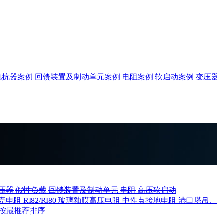
电抗器案例
回馈装置及制动单元案例
电阻案例
软启动案例
变压
压器
假性负载
回馈装置及制动单元
电阻
高压软启动
壳电阻
RI82/RI80 玻璃釉膜高压电阻
中性点接地电阻
港口塔吊
按最推荐排序