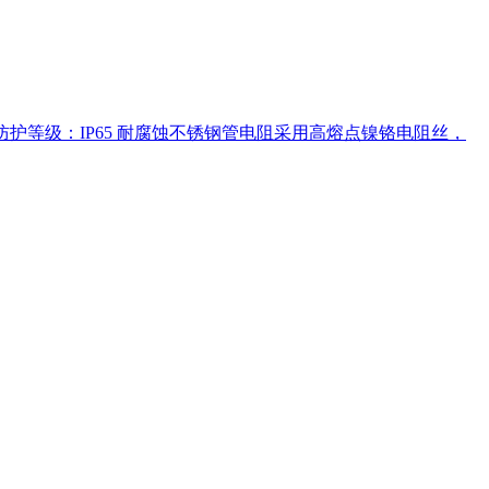
防护等级：IP65 耐腐蚀不锈钢管电阻采用高熔点镍铬电阻丝，