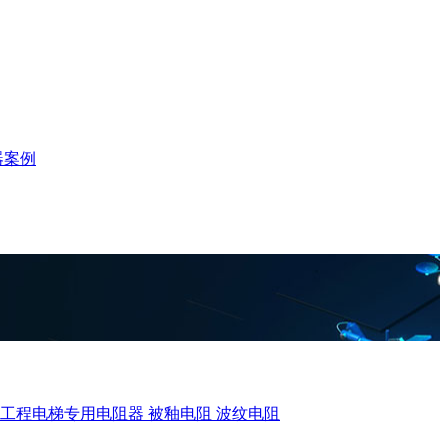
器案例
、工程电梯专用电阻器
被釉电阻
波纹电阻