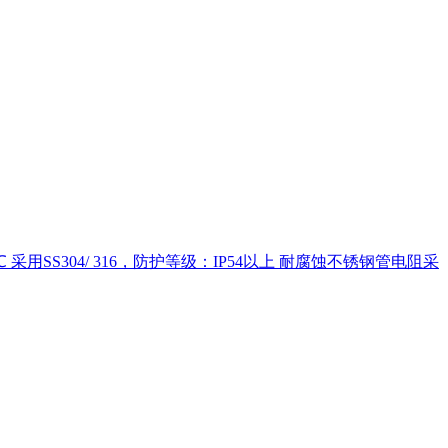
S304/ 316，防护等级：IP54以上 耐腐蚀不锈钢管电阻采