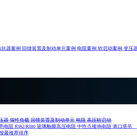
电抗器案例
回馈装置及制动单元案例
电阻案例
软启动案例
变压
压器
假性负载
回馈装置及制动单元
电阻
高压软启动
壳电阻
RI82/RI80 玻璃釉膜高压电阻
中性点接地电阻
港口塔吊
按最推荐排序