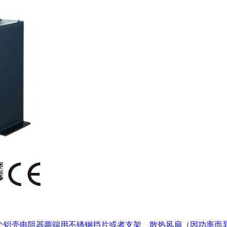
个铝壳电阻器两端用不锈钢挡片或者支架、散热风扇（因功率而异