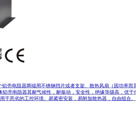
个铝壳电阻器两端用不锈钢挡片或者支架、散热风扇（因功率而异
。连体铝壳电阻器其耐气候性，耐振动，安全性，绝缘等级高，优
用于恶劣的工控环境。易紧密安装，易附加散热器，自由组合。