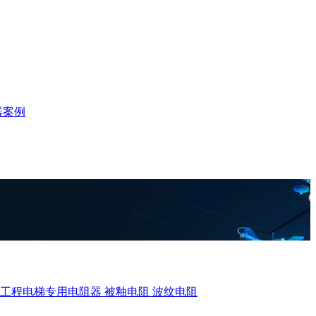
器案例
、工程电梯专用电阻器
被釉电阻
波纹电阻