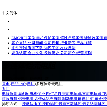
中文简体
EMC/RFI 案例
电机保护案例
假性负载案例
滤波器案例
客户来访
公司新闻
公司视频
行业新闻
产品视频
来件定制
资源下载
知识问答
在线反馈
资质认证
企业文化
发展历史
公司简介
经营原则
多连体铝壳电阻
多连体铝壳电阻,铝壳电阻箱
首页
›
产品中心
›
电阻
›
多连体铝壳电阻
返回
电能质量滤波器
电机保护
EMC/RFI
交流电抗器/直流电抗器
变
可调电阻
铝壳电阻
多连体铝壳电阻
制动电阻箱,电阻柜
黄金铝
排序方式：
按默认排序
按ID排序
最新更新排序
最多访问排序