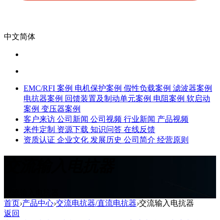
中文简体
EMC/RFI 案例
电机保护案例
假性负载案例
滤波器案例
电抗器案例
回馈装置及制动单元案例
电阻案例
软启动
案例
变压器案例
客户来访
公司新闻
公司视频
行业新闻
产品视频
来件定制
资源下载
知识问答
在线反馈
资质认证
企业文化
发展历史
公司简介
经营原则
交流输入电抗器
交流输入电抗器
首页
›
产品中心
›
交流电抗器/直流电抗器
›
交流输入电抗器
返回