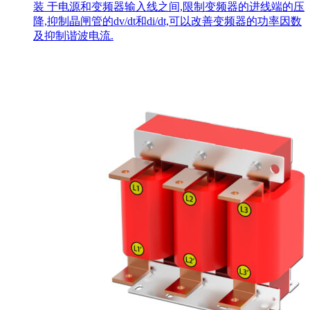
装 于电源和变频器输入线之间,限制变频器的进线端的压
降,抑制晶闸管的dv/dt和di/dt,可以改善变频器的功率因数
及抑制谐波电流.