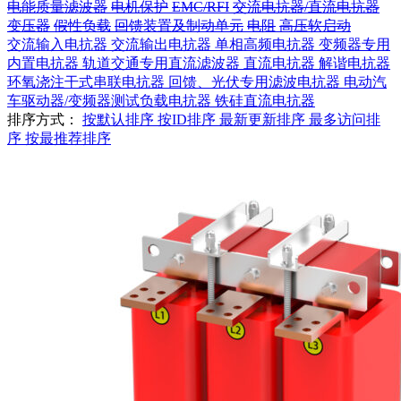
电能质量滤波器
电机保护
EMC/RFI
交流电抗器/直流电抗器
变压器
假性负载
回馈装置及制动单元
电阻
高压软启动
交流输入电抗器
交流输出电抗器
单相高频电抗器
变频器专用
内置电抗器
轨道交通专用直流滤波器
直流电抗器
解谐电抗器
环氧浇注干式串联电抗器
回馈、光伏专用滤波电抗器
电动汽
车驱动器/变频器测试负载电抗器
铁硅直流电抗器
排序方式：
按默认排序
按ID排序
最新更新排序
最多访问排
序
按最推荐排序