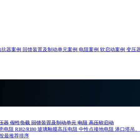
电抗器案例
回馈装置及制动单元案例
电阻案例
软启动案例
变压
压器
假性负载
回馈装置及制动单元
电阻
高压软启动
壳电阻
RI82/RI80 玻璃釉膜高压电阻
中性点接地电阻
港口塔吊
按最推荐排序