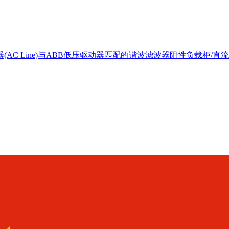
AC Line)
与ABB低压驱动器匹配的谐波滤波器
阻性负载柜/直