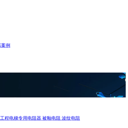
器案例
、工程电梯专用电阻器
被釉电阻
波纹电阻