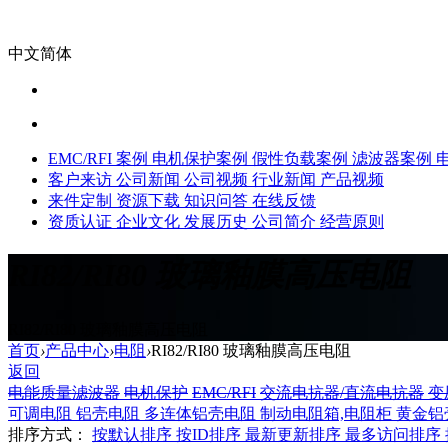
中文简体
EMC/RFI 案例
电机保护案例
假性负载案例
滤波器案例
客户来访
公司新闻
公司视频
行业新闻
产品视频
来件定制
资源下载
知识问答
在线反馈
资质认证
企业文化
发展历史
公司简介
经营原则
RI82/RI80 玻璃釉膜高压电阻
RI82/RI80 玻璃釉膜高压电阻
首页
›
产品中心
›
电阻
›
RI82/RI80 玻璃釉膜高压电阻
返回
电能质量滤波器
电机保护
EMC/RFI
交流电抗器/直流电抗器
变
可调电阻
铝壳电阻
多连体铝壳电阻
制动电阻箱,电阻柜
黄金铝
排序方式：
按默认排序
按ID排序
最新更新排序
最多访问排序