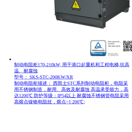
制动电阻柜170-210kW, 用于港口起重机和工程电梯,抗高
温、耐腐蚀
型号： SKS-STC-200KW/XR
制动电阻柜描述： 西凯士STC系列制动电阻柜，电阻采
用不锈钢制造，耐用、高效及耐腐蚀 高温承受能力，高
达1200℃ 防护等级：IP54以上 耐腐蚀不锈钢管电阻采用
高熔点镍铬电阻丝，熔点>1 200℃;