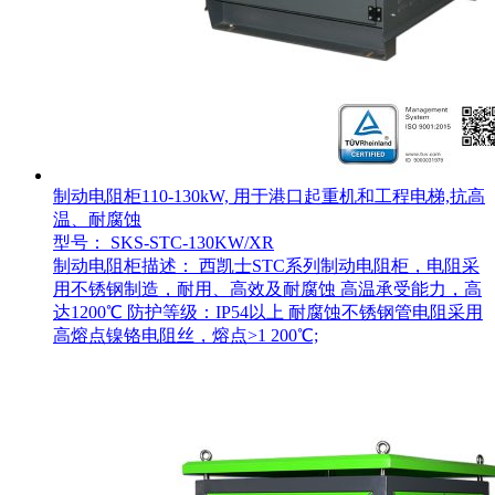
制动电阻柜110-130kW, 用于港口起重机和工程电梯,抗高
温、耐腐蚀
型号： SKS-STC-130KW/XR
制动电阻柜描述： 西凯士STC系列制动电阻柜，电阻采
用不锈钢制造，耐用、高效及耐腐蚀 高温承受能力，高
达1200℃ 防护等级：IP54以上 耐腐蚀不锈钢管电阻采用
高熔点镍铬电阻丝，熔点>1 200℃;