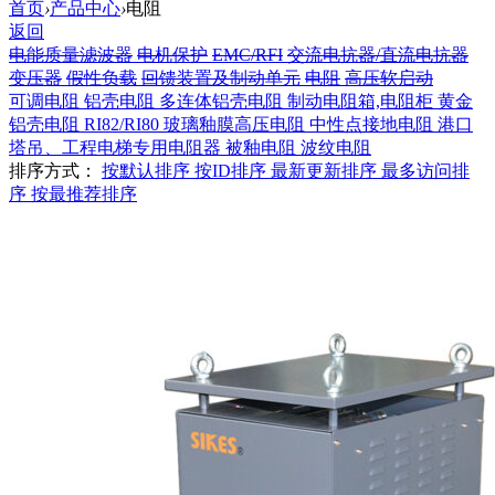
首页
›
产品中心
›
电阻
返回
电能质量滤波器
电机保护
EMC/RFI
交流电抗器/直流电抗器
变压器
假性负载
回馈装置及制动单元
电阻
高压软启动
可调电阻
铝壳电阻
多连体铝壳电阻
制动电阻箱,电阻柜
黄金
铝壳电阻
RI82/RI80 玻璃釉膜高压电阻
中性点接地电阻
港口
塔吊、工程电梯专用电阻器
被釉电阻
波纹电阻
排序方式：
按默认排序
按ID排序
最新更新排序
最多访问排
序
按最推荐排序