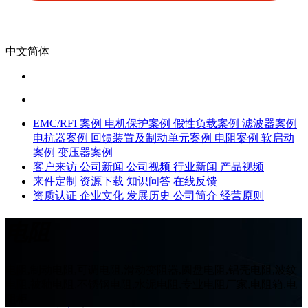
中文简体
EMC/RFI 案例
电机保护案例
假性负载案例
滤波器案例
电抗器案例
回馈装置及制动单元案例
电阻案例
软启动
案例
变压器案例
客户来访
公司新闻
公司视频
行业新闻
产品视频
来件定制
资源下载
知识问答
在线反馈
资质认证
企业文化
发展历史
公司简介
经营原则
电阻
电阻,制动电阻,可调电阻,滑动变阻器,圆盘电阻,铝壳电阻,波纹
电阻,被釉电阻,不锈钢电阻,水泥电阻,专业电阻厂家,电阻箱,电
阻柜