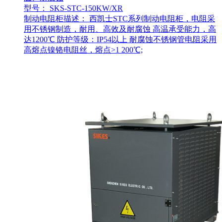
型号： SKS-STC-150KW/XR
制动电阻柜描述： 西凯士STC系列制动电阻柜，电阻采
用不锈钢制造，耐用、高效及耐腐蚀 高温承受能力，高
达1200℃ 防护等级：IP54以上 耐腐蚀不锈钢管电阻采用
高熔点镍铬电阻丝，熔点>1 200℃;