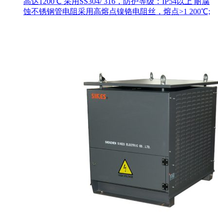
高达1200℃ 采用SS304/ 316，防护等级：IP54以上 耐腐
蚀不锈钢管电阻采用高熔点镍铬电阻丝，熔点>1 200℃;