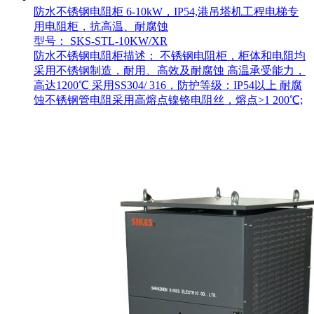
防水不锈钢电阻柜 6-10kW，IP54,港吊塔机工程电梯专
用电阻柜，抗高温、耐腐蚀
型号： SKS-STL-10KW/XR
防水不锈钢电阻柜描述： 不锈钢电阻柜，柜体和电阻均
采用不锈钢制造，耐用、高效及耐腐蚀 高温承受能力，
高达1200℃ 采用SS304/ 316，防护等级：IP54以上 耐腐
蚀不锈钢管电阻采用高熔点镍铬电阻丝，熔点>1 200℃;