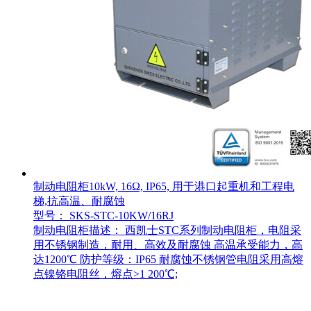
制动电阻柜10kW, 16Ω, IP65, 用于港口起重机和工程电
梯,抗高温、耐腐蚀
型号： SKS-STC-10KW/16RJ
制动电阻柜描述： 西凯士STC系列制动电阻柜，电阻采
用不锈钢制造，耐用、高效及耐腐蚀 高温承受能力，高
达1200℃ 防护等级：IP65 耐腐蚀不锈钢管电阻采用高熔
点镍铬电阻丝，熔点>1 200℃;