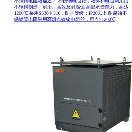
不锈钢电阻箱描述： 不锈钢电阻箱，箱体和电阻均采用
不锈钢制造，耐用、高效及耐腐蚀 高温承受能力，高达
1200℃ 采用SS304/ 316，防护等级：IP20以上 耐腐蚀不
锈钢管电阻采用高熔点镍铬电阻丝，熔点>1200℃;