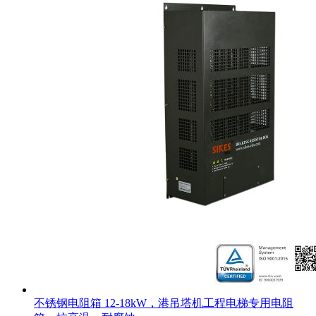
不锈钢电阻箱 12-18kW，港吊塔机工程电梯专用电阻