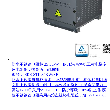
防水不锈钢电阻柜 25-35kW，IP54,港吊塔机工程电梯专
用电阻柜，抗高温、耐腐蚀
型号： SKS-STL-35KW/XR
防水不锈钢电阻柜描述： 不锈钢电阻柜，柜体和电阻均
采用不锈钢制造，耐用、高效及耐腐蚀 高温承受能力，
高达1200℃ 采用SS304/ 316，防护等级：IP54以上 耐腐
蚀不锈钢管电阻采用高熔点镍铬电阻丝，熔点>1 200℃;