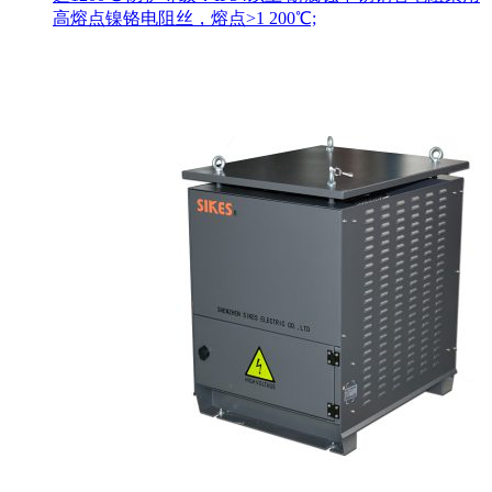
高熔点镍铬电阻丝，熔点>1 200℃;