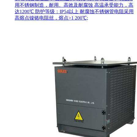
用不锈钢制造，耐用、高效及耐腐蚀 高温承受能力，高
达1200℃ 防护等级：IP54以上 耐腐蚀不锈钢管电阻采用
高熔点镍铬电阻丝，熔点>1 200℃;