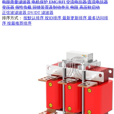
电能质量滤波器
电机保护
EMC/RFI
交流电抗器/直流电抗器
变压器
假性负载
回馈装置及制动单元
电阻
高压软启动
正弦波滤波器
DV/DT 滤波器
排序方式：
按默认排序
按ID排序
最新更新排序
最多访问排
序
按最推荐排序