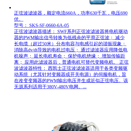
正弦波滤波器，额定电流660A，功率630千瓦，电压690
伏。
型号： SKS-SF-0660-6A-05
正弦波滤波器描述： SWF系列正弦波滤波器将电机驱动
器的PWM输出信号转换为低残余的平滑正弦波； 减少
长电缆（超过50米）分布电容与电感引起的谐振现象；
消除高dv/dt导致的电机过电压； 通过滤波器应用降低电
机噪声； 延长电机寿命； 保护电机绝缘； 增加传输距
离； 应用此滤波器后，普通电机可替代变频电机。 正弦
波滤波器特性： 西凯士正弦波滤波器适用于各类变频驱
动系统（尤其针对变频器或开关电源）的伺服电机，旨
在改变变频器的PWM输出电压并生成近似正弦电压。该
无源系列适用于380V-480V电网。...