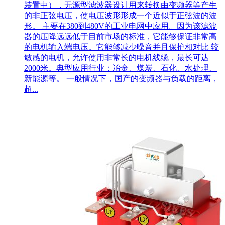
装置中），无源型滤波器设计用来转换由变频器等产生
的非正弦电压，使电压波形形成一个近似于正弦波的波
形。 主要在380到480V的工业电网中应用。因为该滤波
器的压降远远低于目前市场的标准，它能够保证非常高
的电机输入端电压。它能够减少噪音并且保护相对比 较
敏感的电机，允许使用非常长的电机线缆，最长可达
2000米。典型应用行业：冶金、煤炭、石化、水处理、
新能源等。 一般情况下，国产的变频器与负载的距离，
超...