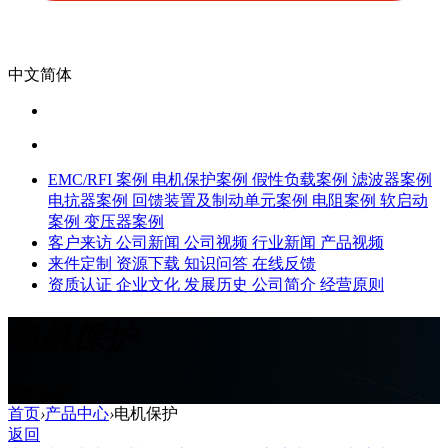
中文简体
EMC/RFI 案例
电机保护案例
假性负载案例
滤波器案例
电抗器案例
回馈装置及制动单元案例
电阻案例
软启动
案例
变压器案例
客户来访
公司新闻
公司视频
行业新闻
产品视频
来件定制
资源下载
知识问答
在线反馈
资质认证
企业文化
发展历史
公司简介
经营原则
电机保护
电机保护
首页
›
产品中心
›
电机保护
返回