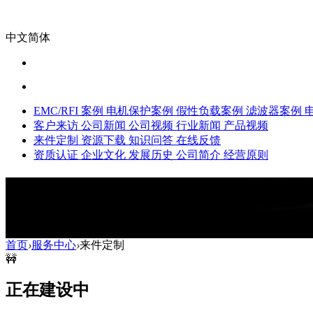
中文简体
EMC/RFI 案例
电机保护案例
假性负载案例
滤波器案例
客户来访
公司新闻
公司视频
行业新闻
产品视频
来件定制
资源下载
知识问答
在线反馈
资质认证
企业文化
发展历史
公司简介
经营原则
来件定制
来件定制,定制服务,按需制造,产品定制
首页
›
服务中心
›
来件定制
🚧
正在建设中