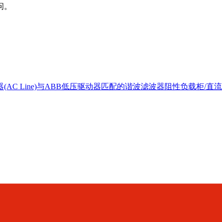
问。
AC Line)
与ABB低压驱动器匹配的谐波滤波器
阻性负载柜/直