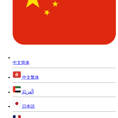
中文简体
中文繁体
اَلْعَرَبِيَّةُ
日本語