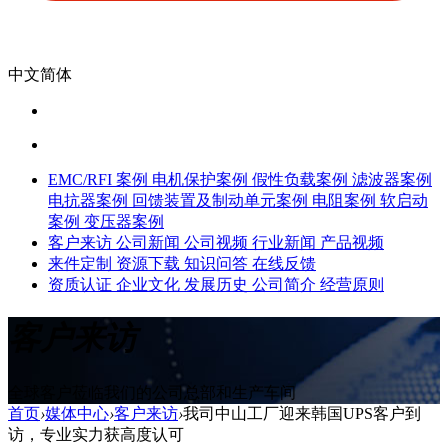
中文简体
EMC/RFI 案例
电机保护案例
假性负载案例
滤波器案例
电抗器案例
回馈装置及制动单元案例
电阻案例
软启动
案例
变压器案例
客户来访
公司新闻
公司视频
行业新闻
产品视频
来件定制
资源下载
知识问答
在线反馈
资质认证
企业文化
发展历史
公司简介
经营原则
客户来访
全球客户莅临我们的公司总部和生产车间
首页
›
媒体中心
›
客户来访
›
我司中山工厂迎来韩国UPS客户到
访，专业实力获高度认可