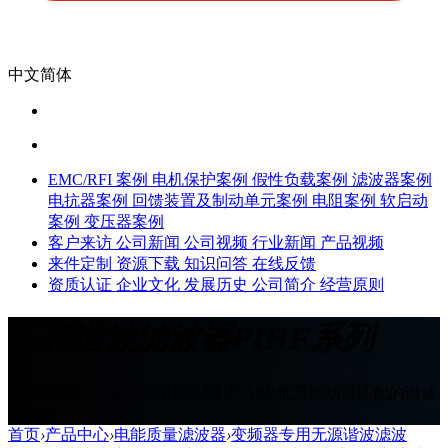
中文简体
EMC/RFI 案例
电机保护案例
假性负载案例
滤波器案例
电抗器案例
回馈装置及制动单元案例
电阻案例
软启动
案例
变压器案例
客户来访
公司新闻
公司视频
行业新闻
产品视频
来件定制
资源下载
知识问答
在线反馈
资质认证
企业文化
发展历史
公司简介
经营原则
三相谐波滤波器PIHF系列
变频器用谐波滤波器PIHF系列, 与ABB低压驱动器匹配的谐波
滤波器
首页
›
产品中心
›
电能质量滤波器
›
变频器专用无源谐波滤波