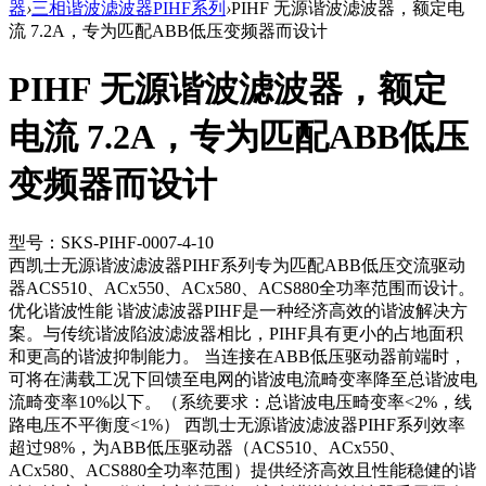
器
›
三相谐波滤波器PIHF系列
›
PIHF 无源谐波滤波器，额定电
流 7.2A，专为匹配ABB低压变频器而设计
PIHF 无源谐波滤波器，额定
电流 7.2A，专为匹配ABB低压
变频器而设计
型号：SKS-PIHF-0007-4-10
西凯士无源谐波滤波器PIHF系列专为匹配ABB低压交流驱动
器ACS510、ACx550、ACx580、ACS880全功率范围而设计。
优化谐波性能 谐波滤波器PIHF是一种经济高效的谐波解决方
案。与传统谐波陷波滤波器相比，PIHF具有更小的占地面积
和更高的谐波抑制能力。 当连接在ABB低压驱动器前端时，
可将在满载工况下回馈至电网的谐波电流畸变率降至总谐波电
流畸变率10%以下。（系统要求：总谐波电压畸变率<2%，线
路电压不平衡度<1%） 西凯士无源谐波滤波器PIHF系列效率
超过98%，为ABB低压驱动器（ACS510、ACx550、
ACx580、ACS880全功率范围）提供经济高效且性能稳健的谐