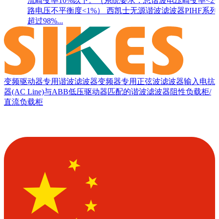
流畸变率10%以下。（系统要求：总谐波电压畸变率<2
路电压不平衡度<1%） 西凯士无源谐波滤波器PIHF系
超过98%...
变频驱动器专用谐波滤波器
变频器专用正弦波滤波器
输入电抗
器(AC Line)
与ABB低压驱动器匹配的谐波滤波器
阻性负载柜/
直流负载柜