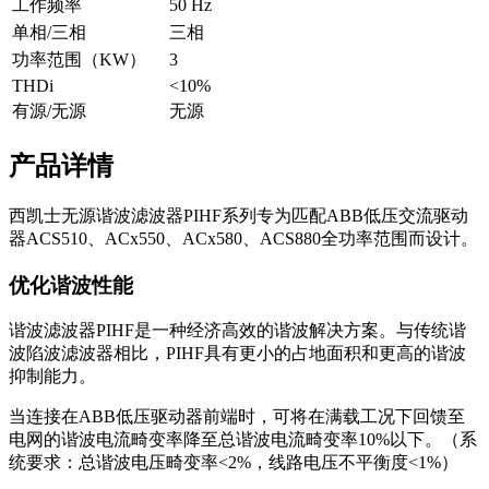
工作频率
50 Hz
单相/三相
三相
功率范围（KW）
3
THDi
<10%
有源/无源
无源
产品详情
西凯士无源谐波滤波器PIHF系列专为匹配ABB低压交流驱动
器ACS510、ACx550、ACx580、ACS880全功率范围而设计。
优化谐波性能
谐波滤波器PIHF是一种经济高效的谐波解决方案。与传统谐
波陷波滤波器相比，PIHF具有更小的占地面积和更高的谐波
抑制能力。
当连接在ABB低压驱动器前端时，可将在满载工况下回馈至
电网的谐波电流畸变率降至总谐波电流畸变率10%以下。（系
统要求：总谐波电压畸变率<2%，线路电压不平衡度<1%）