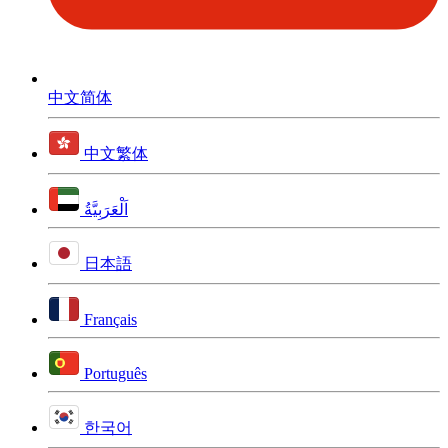
中文简体
中文繁体
اَلْعَرَبِيَّةُ
日本語
Français
Português
한국어