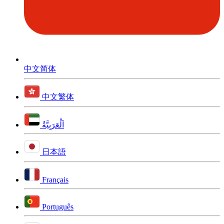
中文简体
中文繁体
اَلْعَرَبِيَّةُ
日本語
Français
Português