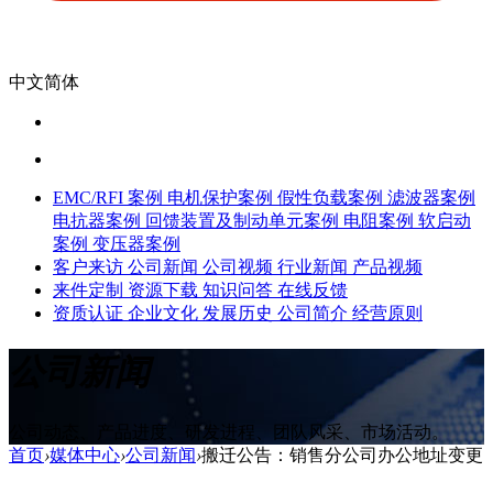
中文简体
EMC/RFI 案例
电机保护案例
假性负载案例
滤波器案例
电抗器案例
回馈装置及制动单元案例
电阻案例
软启动
案例
变压器案例
客户来访
公司新闻
公司视频
行业新闻
产品视频
来件定制
资源下载
知识问答
在线反馈
资质认证
企业文化
发展历史
公司简介
经营原则
公司新闻
公司动态、产品进度、研发进程、团队风采、市场活动。
首页
›
媒体中心
›
公司新闻
›
搬迁公告：销售分公司办公地址变更