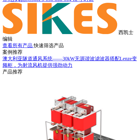
西凯士
编辑
查看所有产品
快速筛选产品
案例推荐
澳大利亚隧道通风系统——30kW无源谐波滤波器搭配Lenze变
频柜，为射流风机提供强劲动力
产品推荐