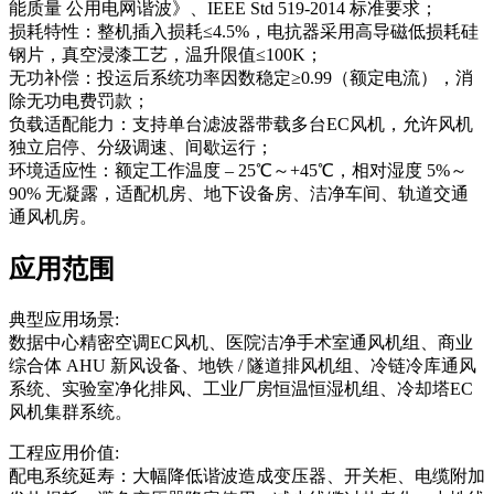
能质量 公用电网谐波》、IEEE Std 519-2014 标准要求；
损耗特性：整机插入损耗≤4.5%，电抗器采用高导磁低损耗硅
钢片，真空浸漆工艺，温升限值≤100K；
无功补偿：投运后系统功率因数稳定≥0.99（额定电流），消
除无功电费罚款；
负载适配能力：支持单台滤波器带载多台EC风机，允许风机
独立启停、分级调速、间歇运行；
环境适应性：额定工作温度 – 25℃～+45℃，相对湿度 5%～
90% 无凝露，适配机房、地下设备房、洁净车间、轨道交通
通风机房。
应用范围
典型应用场景:
数据中心精密空调EC风机、医院洁净手术室通风机组、商业
综合体 AHU 新风设备、地铁 / 隧道排风机组、冷链冷库通风
系统、实验室净化排风、工业厂房恒温恒湿机组、冷却塔EC
风机集群系统。
工程应用价值:
配电系统延寿：大幅降低谐波造成变压器、开关柜、电缆附加