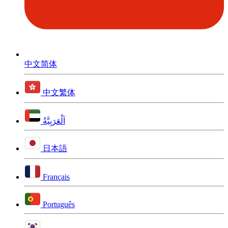
中文简体
中文繁体
اَلْعَرَبِيَّةُ
日本語
Français
Português