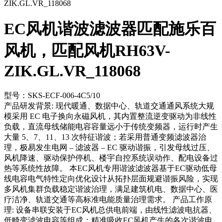
ZIK.GL.VR_118068
EC风机谐波滤波器匹配施乐百
风机，匹配风机RH63V-
ZIK.GL.VR_118068
型号：SKS-ECF-006-4C5/10
产品研发背景: 现代暖通、数据中心、轨道交通通风系统大规
模采用 EC 电子换向永磁风机，其内置整流逆变驱动为非线性
负载，直流母线储能电容容量远小于传统变频器，运行时产生
大量 5、7、11、13 次特征谐波；若采用普通变频滤波器治
理，极易发生电网 – 滤波器 – EC 驱动谐振，引发母线过压、
风机降速、驱动保护停机、楼宇自控系统误动作、配电设备过
热等系统性故障。 本EC风机专用谐波滤波器基于EC驱动低母
线电容电气特性定向优化设计从拓扑层面规避谐振风险，实现
多风机集群负载稳定谐波治理，满足建筑机电、数据中心、医
疗洁净、轨道交通等高标准电能质量治理需求。 产品工作原
理: 设备串联安装于EC风机总供电前端，由线性滤波电抗器、
低畸变滤波电容等组成；精准吸收EC风机产生的各次谐波电