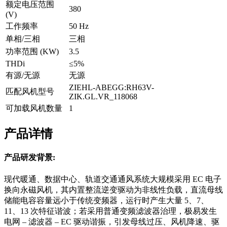
额定电压范围
380
(V)
工作频率
50 Hz
单相/三相
三相
功率范围 (KW)
3.5
THDi
≤5%
有源/无源
无源
ZIEHL-ABEGG:RH63V-
匹配风机型号
ZIK.GL.VR_118068
可加载风机数量
1
产品详情
产品研发背景:
现代暖通、数据中心、轨道交通通风系统大规模采用 EC 电子
换向永磁风机，其内置整流逆变驱动为非线性负载，直流母线
储能电容容量远小于传统变频器，运行时产生大量 5、7、
11、13 次特征谐波；若采用普通变频滤波器治理，极易发生
电网 – 滤波器 – EC 驱动谐振，引发母线过压、风机降速、驱