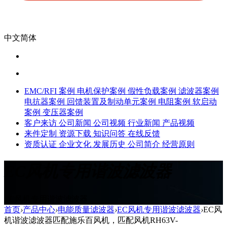
中文简体
EMC/RFI 案例
电机保护案例
假性负载案例
滤波器案例
电抗器案例
回馈装置及制动单元案例
电阻案例
软启动
案例
变压器案例
客户来访
公司新闻
公司视频
行业新闻
产品视频
来件定制
资源下载
知识问答
在线反馈
资质认证
企业文化
发展历史
公司简介
经营原则
EC风机专用谐波滤波器
EC风机专用谐波滤波器
首页
›
产品中心
›
电能质量滤波器
›
EC风机专用谐波滤波器
›
EC风
机谐波滤波器匹配施乐百风机，匹配风机RH63V-