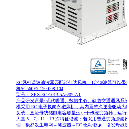
EC风机谐波滤波器匹配泛仕达风机，1台滤波器可以带5
机SC560F5-150-008-104
型号： SKS-ECF-013-5A6/05-A1
产品研发背景: 现代暖通、数据中心、轨道交通通风系
模采用 EC 电子换向永磁风机，其内置整流逆变驱动为
负载，直流母线储能电容容量远小于传统变频器，运行
大量 5、7、11、13 次特征谐波；若采用普通变频滤波
理，极易发生电网 – 滤波器 – EC 驱动谐振，引发母线