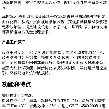
动保护停机、楼宇自控系统误动作、配电设备过热等系统性故
障。
本EC风机专用谐波滤波器基于EC驱动低母线电容电气特性定
向优化设计从拓扑层面规避谐振风险，实现多风机集群负载稳
定谐波治理，满足建筑机电、数据中心、医疗洁净、轨道交通
等高标准电能质量治理需求。
产品工作原理:
设备串联安装于EC风机总供电前端，由线性滤波电抗器、低
畸变滤波电容等组成；精准吸收EC风机产生的各次谐波电
流，同时阻隔外网侧其他非线性负载谐波反向侵入风机驱动；
配套无功补偿功能，同步优化系统功率因数，净化进线电流波
形，降低配电系统谐波损耗。
功能和特点
关键技术性能指标：
谐波抑制性能：满载工况进线电流 THDi≤5%，谐波电压畸变
率 THDu＜3%，治理效率＞85%，满足 GB/T 14549-2005《电