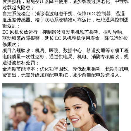
发热损耗，避免变压器降容使用，减少线缆过热老化、中性线
过载起火隐患；
自控系统稳定：消除谐波电磁干扰，保障DDC控制器、温湿
度压差传感器、楼宇联动系统精准可靠运行，杜绝通风控制逻
辑紊乱；
EC 风机长效运行：抑制谐波引发电机铁芯损耗、振动异响、
驱动频繁故障报警，延长 EC 风机整机使用寿命，降低运维检
修频次；
项目合规验收：机房、医院、数据中心、轨道交通等专项工程
电能质量一次性达标，通过供电局、机电、消防专项验收，规
避谐波超标处罚；
全周期节能降本：优化功率因数、降低配电损耗，长期削减电
费支出，无需升级加粗配电电缆，减少前期配电改造投入。